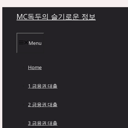
컨
MC독두의 슬기로운 정보
텐
츠
로
건
Menu
너
뛰
기
Home
1 금융권 대출
2 금융권 대출
3 금융권 대출