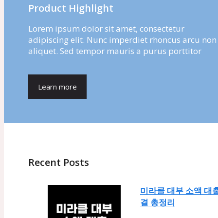
Product Highlight
Lorem ipsum dolor sit amet, consectetur
adipiscing elit. Nunc imperdiet rhoncus arcu non
aliquet. Sed tempor mauris a purus porttitor
Learn more
Recent Posts
미라클 대부 소액 대출
결 총정리