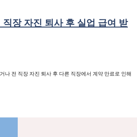
 직장 자진 퇴사 후 실업 급여 받
거나 전 직장 자진 퇴사 후 다른 직장에서 계약 만료로 인해