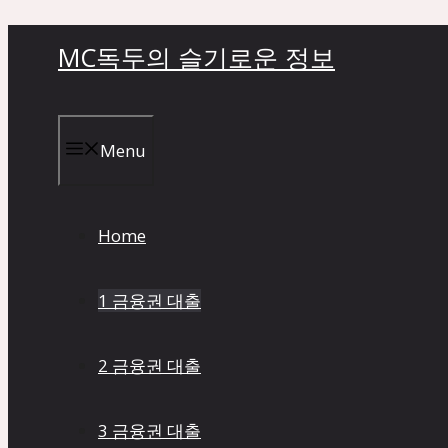
컨
MC독두의 슬기로운 정보
텐
츠
로
건
Menu
너
뛰
기
Home
1 금융권 대출
2 금융권 대출
3 금융권 대출