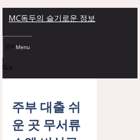
컨
MC독두의 슬기로운 정보
텐
츠
로
건
Menu
너
뛰
기
주부 대출 쉬
운 곳 무서류