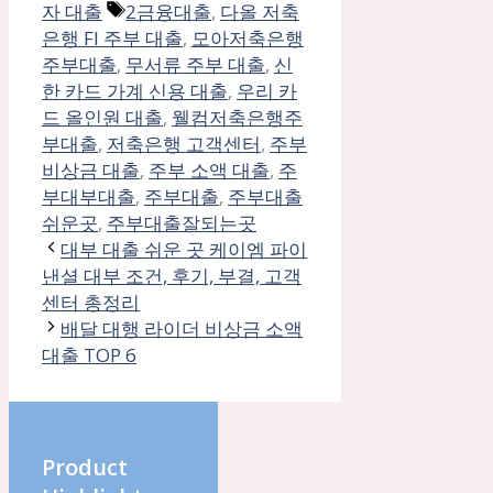
고
태
자 대출
2금융대출
,
다올 저축
리
그
은행 FI 주부 대출
,
모아저축은행
주부대출
,
무서류 주부 대출
,
신
한 카드 가계 신용 대출
,
우리 카
드 올인원 대출
,
웰컴저축은행주
부대출
,
저축은행 고객센터
,
주부
비상금 대출
,
주부 소액 대출
,
주
부대부대출
,
주부대출
,
주부대출
쉬운곳
,
주부대출잘되는곳
대부 대출 쉬운 곳 케이엠 파이
낸셜 대부 조건, 후기, 부결, 고객
센터 총정리
배달 대행 라이더 비상금 소액
대출 TOP 6
Product