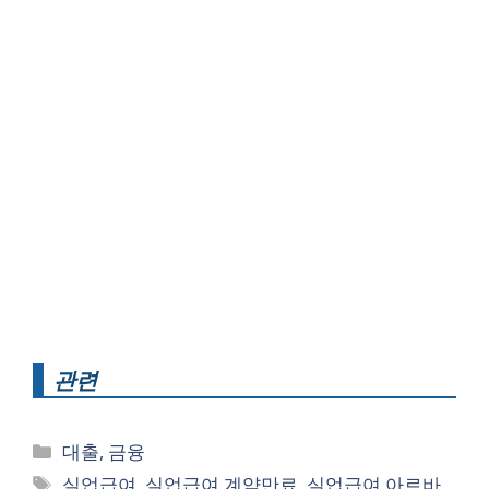
관련
카
대출, 금융
테
태
실업급여
,
실업급여 계약만료
,
실업급여 아르바