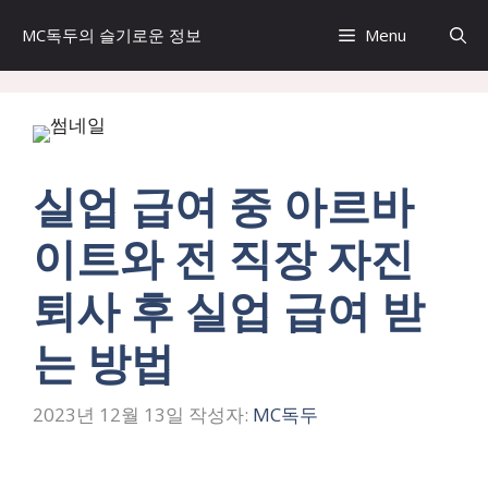
컨
MC독두의 슬기로운 정보
Menu
텐
츠
로
건
너
뛰
실업 급여 중 아르바
기
이트와 전 직장 자진
퇴사 후 실업 급여 받
는 방법
2023년 12월 13일
작성자:
MC독두