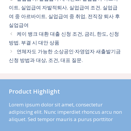
고
그
이트
,
실업급여 자발적퇴사
,
실업급여 조건
,
실업급
리
여 중 아르바이트
,
실업급여 중 취업
,
전직장 퇴사 후
실업급여
케이 뱅크 대환 대출 신청 조건, 금리, 한도, 신청
방법. 부결 시 대안 상품
연체자도 가능한 소상공인·자영업자 새출발기금
신청 방법과 대상, 조건, 대표 질문.
Product Highlight
Lorem ipsum dolor sit amet, consectetur
adipiscing elit. Nunc imperdiet rhoncus arcu non
aliquet. Sed tempor mauris a purus porttitor