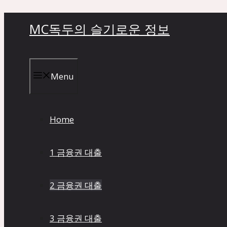
컨
MC독두의 슬기로운 정보
텐
츠
로
건
Menu
너
뛰
기
Home
1 금융권 대출
2 금융권 대출
3 금융권 대출