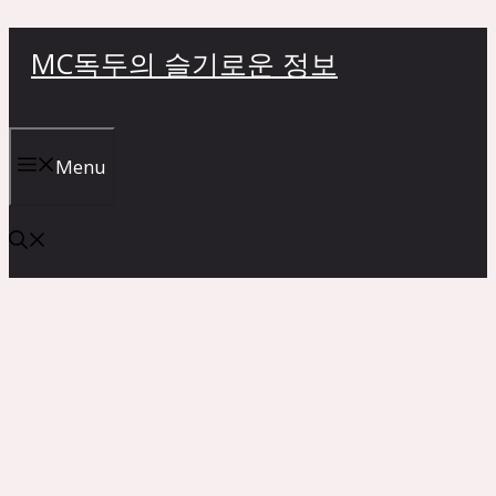
컨
MC독두의 슬기로운 정보
텐
츠
로
건
Menu
너
뛰
기