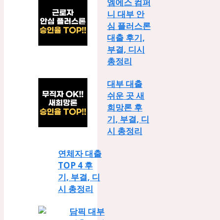
엠에스 컴퍼
니 대부 안
심 플러스론
대출 후기,
부결, 디시
총정리
대부 대출
쉬운 곳 새
희망론 후
기, 부결, 디
시 총정리
연체자 대출
TOP 4 후
기, 부결, 디
시 총정리
담픽 대부