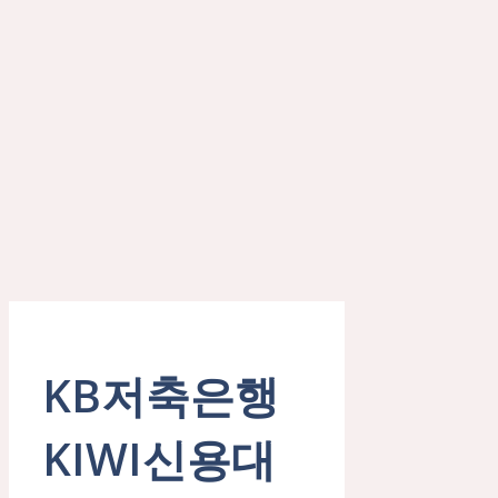
KB저축은행
KIWI신용대