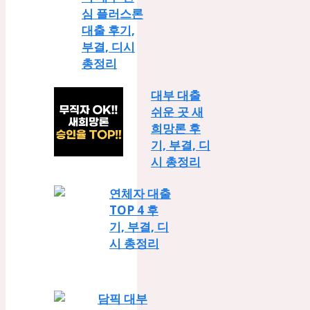
심 플러스론
대출 후기,
부결, 디시
총정리
대부 대출
쉬운 곳 새
희망론 후
기, 부결, 디
시 총정리
연체자 대출
TOP 4 후
기, 부결, 디
시 총정리
담픽 대부