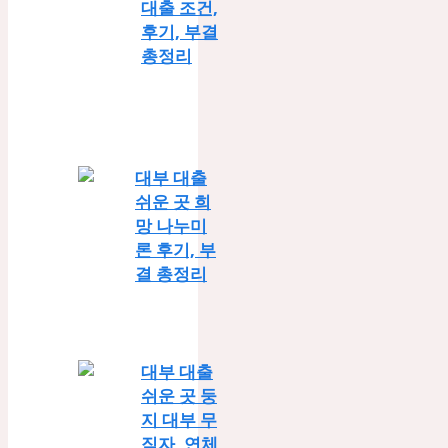
대출 조건,
후기, 부결
총정리
대부 대출
쉬운 곳 희
망 나누미
론 후기, 부
결 총정리
대부 대출
쉬운 곳 둥
지 대부 무
직자, 연체