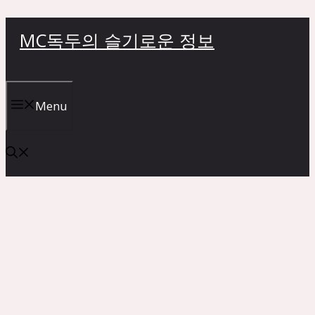
컨
MC독두의 슬기로운 정보
텐
츠
로
건
Menu
너
뛰
기