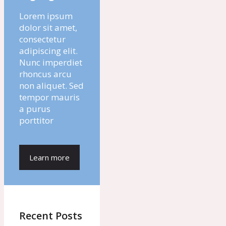
Lorem ipsum
dolor sit amet,
consectetur
adipiscing elit.
Nunc imperdiet
rhoncus arcu
non aliquet. Sed
tempor mauris
a purus
porttitor
Learn more
Recent Posts