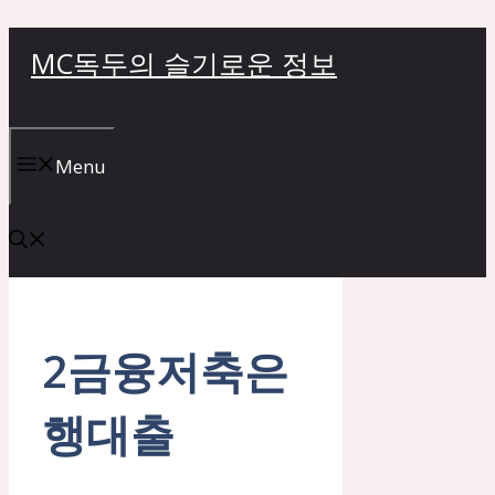
컨
MC독두의 슬기로운 정보
텐
츠
로
건
Menu
너
뛰
기
2금융저축은
행대출