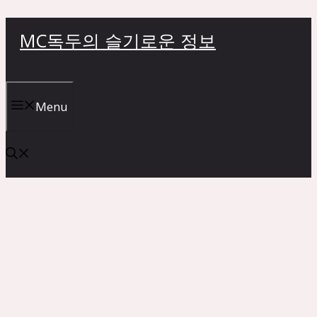
컨
MC독두의 슬기로운 정보
텐
츠
로
건
Menu
너
뛰
기