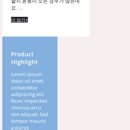
할지 혼동이 오는 경우가 많은데
요. …
더 보기+
Product
Highlight
Lorem ipsum
dolor sit amet,
consectetur
adipiscing elit.
Nunc imperdiet
rhoncus arcu
non aliquet. Sed
tempor mauris
a purus