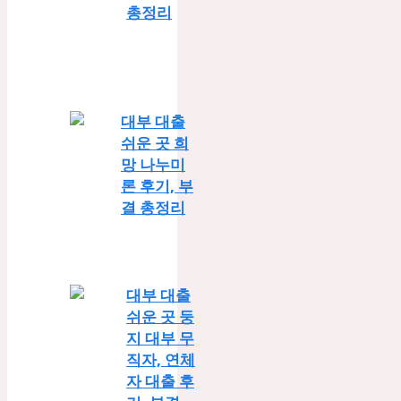
총정리
대부 대출
쉬운 곳 희
망 나누미
론 후기, 부
결 총정리
대부 대출
쉬운 곳 둥
지 대부 무
직자, 연체
자 대출 후