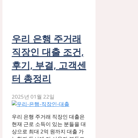
우리 은행 주거래
직장인 대출 조건,
후기, 부결, 고객센
터 총정리
2025년 01월 22일
우리 은행 주거래 직장인 대출은
현재 근로 소득이 있는 분들을 대
상으로 최대 2억 원까지 대출 가