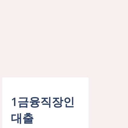
1금융직장인
대출