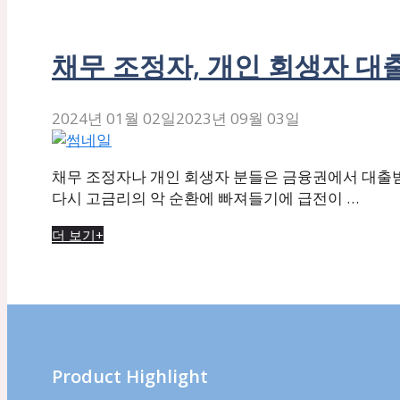
채무 조정자, 개인 회생자 대출 
2024년 01월 02일
2023년 09월 03일
채무 조정자나 개인 회생자 분들은 금융권에서 대출
다시 고금리의 악 순환에 빠져들기에 급전이 …
더 보기+
Product Highlight