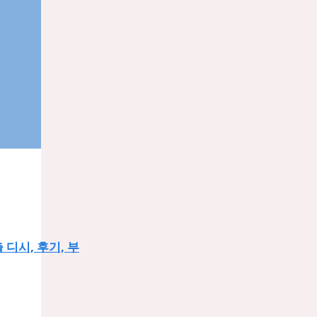
 디시, 후기, 부