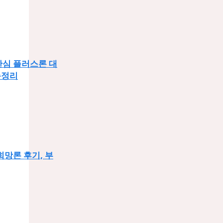
안심 플러스론 대
총정리
희망론 후기, 부