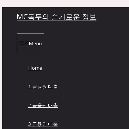
컨
MC독두의 슬기로운 정보
텐
츠
로
건
Menu
너
뛰
기
Home
1 금융권 대출
2 금융권 대출
3 금융권 대출