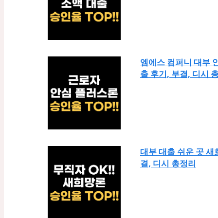
엠에스 컴퍼니 대부 
출 후기, 부결, 디시 
대부 대출 쉬운 곳 새
결, 디시 총정리