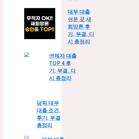
대부 대출
쉬운 곳 새
희망론 후
기, 부결, 디
시 총정리
연체자 대출
TOP 4 후
기, 부결, 디
시 총정리
담픽 대부
대출 조건,
후기, 부결
총정리