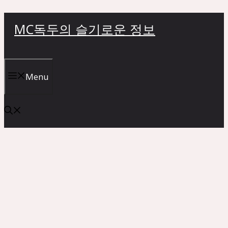
컨
MC독두의 슬기로운 정보
텐
츠
로
건
Menu
너
뛰
기