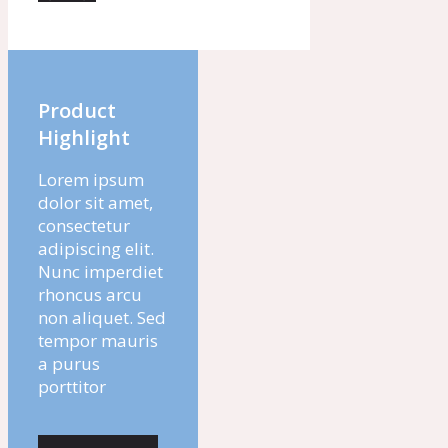
Product
Highlight
Lorem ipsum
dolor sit amet,
consectetur
adipiscing elit.
Nunc imperdiet
rhoncus arcu
non aliquet. Sed
tempor mauris
a purus
porttitor