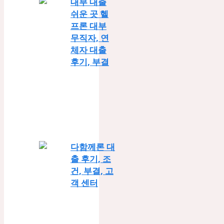
대부 대출
쉬운 곳 헬
프론 대부
무직자, 연
체자 대출
후기, 부결
다함께론 대
출 후기, 조
건, 부결, 고
객 센터