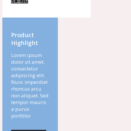
더 보기+
Product
Highlight
Lorem ipsum
dolor sit amet,
consectetur
adipiscing elit.
Nunc imperdiet
rhoncus arcu
non aliquet. Sed
tempor mauris
a purus
porttitor