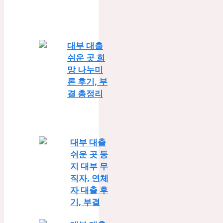
대부 대출
쉬운 곳 희
망 나누미
론 후기, 부
결 총정리
대부 대출
쉬운 곳 둥
지 대부 무
직자, 연체
자 대출 후
기, 부결