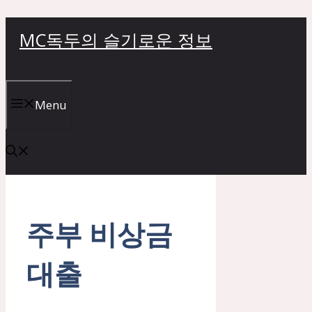
컨
MC독두의 슬기로운 정보
텐
츠
로
건
Menu
너
뛰
기
주부 비상금
대출