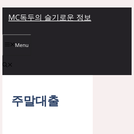
컨
MC독두의 슬기로운 정보
텐
츠
로
건
Menu
너
뛰
기
주말대출