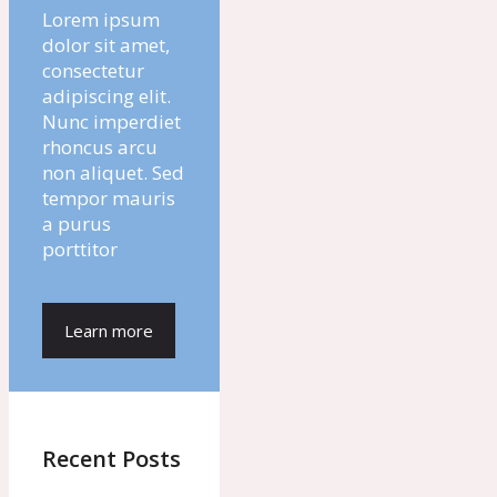
Lorem ipsum
dolor sit amet,
consectetur
adipiscing elit.
Nunc imperdiet
rhoncus arcu
non aliquet. Sed
tempor mauris
a purus
porttitor
Learn more
Recent Posts