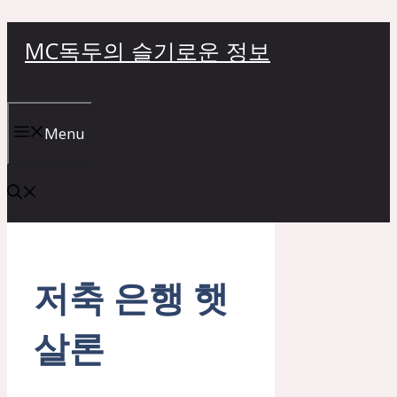
컨
MC독두의 슬기로운 정보
텐
츠
로
건
Menu
너
뛰
기
저축 은행 햇
살론