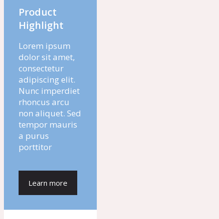
Product
Highlight
Lorem ipsum
dolor sit amet,
consectetur
adipiscing elit.
Nunc imperdiet
rhoncus arcu
non aliquet. Sed
tempor mauris
a purus
porttitor
Learn more