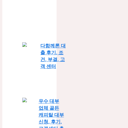
다함께론 대
출 후기, 조
건, 부결, 고
객 센터
우수 대부
업체 골든
캐피탈 대부
신청, 후기,