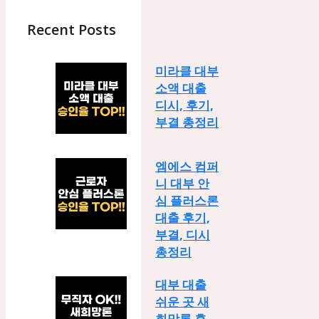
Recent Posts
미라클 대부
소액 대출
디시, 후기,
부결 총정리
엠에스 컴퍼
니 대부 안
심 플러스론
대출 후기,
부결, 디시
총정리
대부 대출
쉬운 곳 새
희망론 후