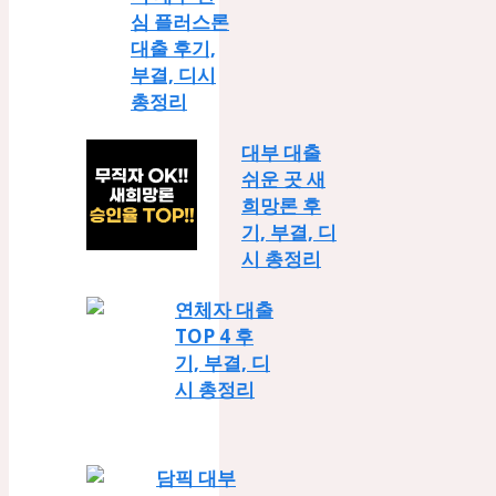
심 플러스론
대출 후기,
부결, 디시
총정리
대부 대출
쉬운 곳 새
희망론 후
기, 부결, 디
시 총정리
연체자 대출
TOP 4 후
기, 부결, 디
시 총정리
담픽 대부