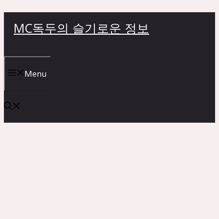
컨
MC독두의 슬기로운 정보
텐
츠
로
건
Menu
너
뛰
기