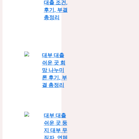
대출 조건,
후기, 부결
총정리
대부 대출
쉬운 곳 희
망 나누미
론 후기, 부
결 총정리
대부 대출
쉬운 곳 둥
지 대부 무
직자, 연체