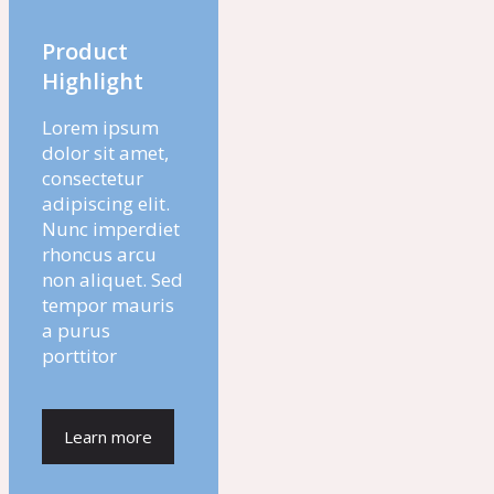
Product
Highlight
Lorem ipsum
dolor sit amet,
consectetur
adipiscing elit.
Nunc imperdiet
rhoncus arcu
non aliquet. Sed
tempor mauris
a purus
porttitor
Learn more