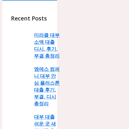
Recent Posts
미라클 대부
소액 대출
디시, 후기,
부결 총정리
엠에스 컴퍼
니 대부 안
심 플러스론
대출 후기,
부결, 디시
총정리
대부 대출
쉬운 곳 새