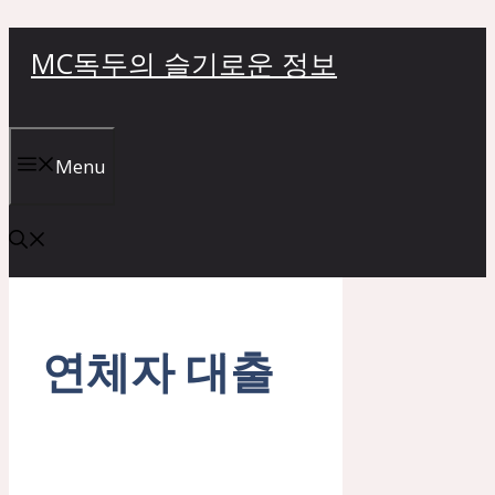
컨
MC독두의 슬기로운 정보
텐
츠
로
건
Menu
너
뛰
기
연체자 대출