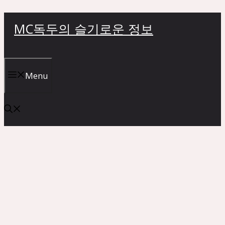
컨
MC독두의 슬기로운 정보
텐
츠
로
건
Menu
너
뛰
기