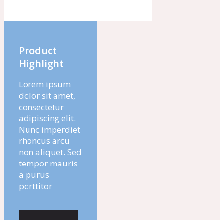
Product
Highlight
Lorem ipsum
dolor sit amet,
consectetur
adipiscing elit.
Nunc imperdiet
rhoncus arcu
non aliquet. Sed
tempor mauris
a purus
porttitor