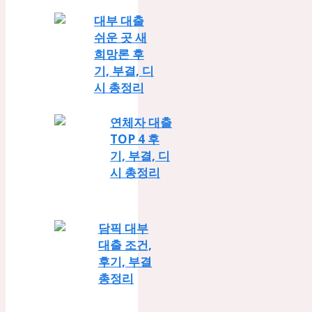
대부 대출
쉬운 곳 새
희망론 후
기, 부결, 디
시 총정리
연체자 대출
TOP 4 후
기, 부결, 디
시 총정리
담픽 대부
대출 조건,
후기, 부결
총정리