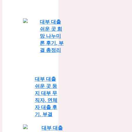
대부 대출
쉬운 곳 희
망 나누미
론 후기, 부
결 총정리
대부 대출
쉬운 곳 둥
지 대부 무
직자, 연체
자 대출 후
기, 부결
대부 대출