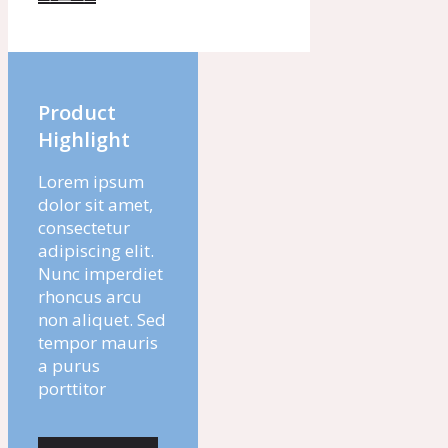
Product
Highlight
Lorem ipsum
dolor sit amet,
consectetur
adipiscing elit.
Nunc imperdiet
rhoncus arcu
non aliquet. Sed
tempor mauris
a purus
porttitor