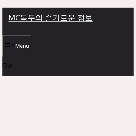
컨
MC독두의 슬기로운 정보
텐
츠
로
건
Menu
너
뛰
기