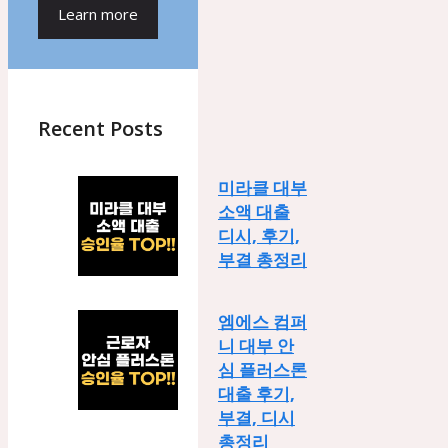
Learn more
Recent Posts
미라클 대부
소액 대출
디시, 후기,
부결 총정리
엠에스 컴퍼
니 대부 안
심 플러스론
대출 후기,
부결, 디시
총정리