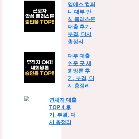
엠에스 컴퍼
니 대부 안
심 플러스론
대출 후기,
부결, 디시
총정리
대부 대출
쉬운 곳 새
희망론 후
기, 부결, 디
시 총정리
연체자 대출
TOP 4 후
기, 부결, 디
시 총정리