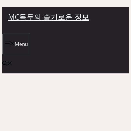
컨
MC독두의 슬기로운 정보
텐
츠
로
건
Menu
너
뛰
기