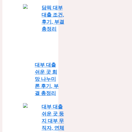
담픽 대부
대출 조건,
후기, 부결
총정리
대부 대출
쉬운 곳 희
망 나누미
론 후기, 부
결 총정리
대부 대출
쉬운 곳 둥
지 대부 무
직자, 연체