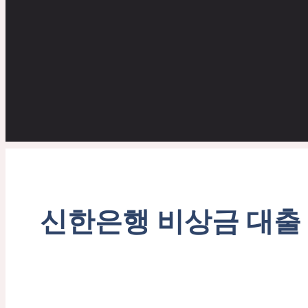
신한은행 비상금 대출