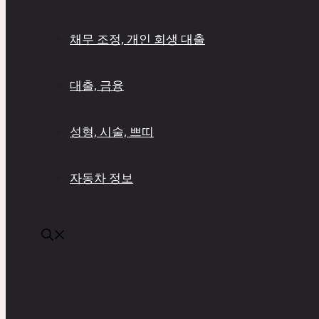
채무 조정, 개인 회생 대출
대출, 금융
성형, 시술, 쁘띠
자동차 정보