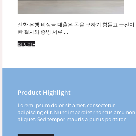
신한 은행 비상금 대출은 돈을 구하기 힘들고 급전이 
한 절차와 증빙 서류 …
더 보기+
Product Highlight
Lorem ipsum dolor sit amet, consectetur
adipiscing elit. Nunc imperdiet rhoncus arcu non
aliquet. Sed tempor mauris a purus porttitor