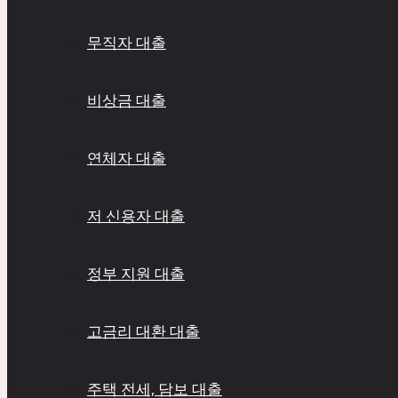
무직자 대출
비상금 대출
연체자 대출
저 신용자 대출
정부 지원 대출
고금리 대환 대출
주택 전세, 담보 대출