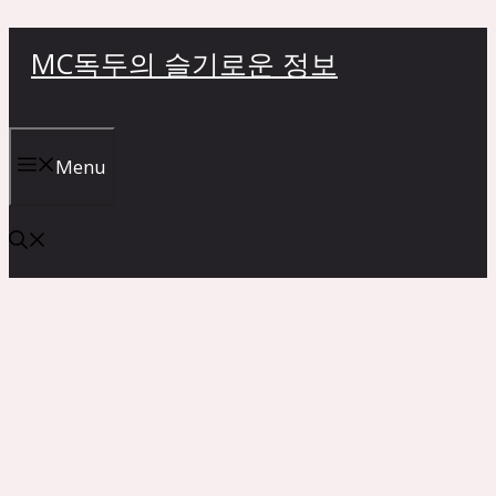
컨
MC독두의 슬기로운 정보
텐
츠
로
건
Menu
너
뛰
기