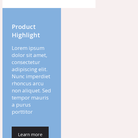
Product
Highlight
Lorem ipsum
dolor sit amet,
consectetur
adipiscing elit.
Nunc imperdiet
rhoncus arcu
non aliquet. Sed
tempor mauris
a purus
porttitor
Learn more