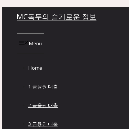
컨
MC독두의 슬기로운 정보
텐
츠
로
건
Menu
너
뛰
기
Home
1 금융권 대출
2 금융권 대출
3 금융권 대출