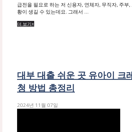
급전을 필요로 하는 저 신용자, 연체자, 무직자, 주
황이 생길 수 있는데요. 그래서 …
더 보기+
대부 대출 쉬운 곳 유아이 크레
청 방법 총정리
2024년 11월 07일