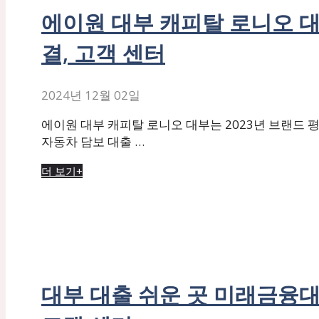
에이원 대부 캐피탈 로니오 대부
결, 고객 센터
2024년 12월 02일
에이원 대부 캐피탈 로니오 대부는 2023년 브랜드 
자동차 담보 대출 …
더 보기+
대부 대출 쉬운 곳 미래금융대부