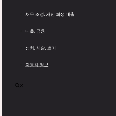
채무 조정, 개인 회생 대출
대출, 금융
성형, 시술, 쁘띠
자동차 정보