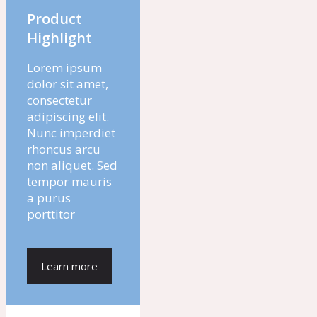
Product
Highlight
Lorem ipsum
dolor sit amet,
consectetur
adipiscing elit.
Nunc imperdiet
rhoncus arcu
non aliquet. Sed
tempor mauris
a purus
porttitor
Learn more