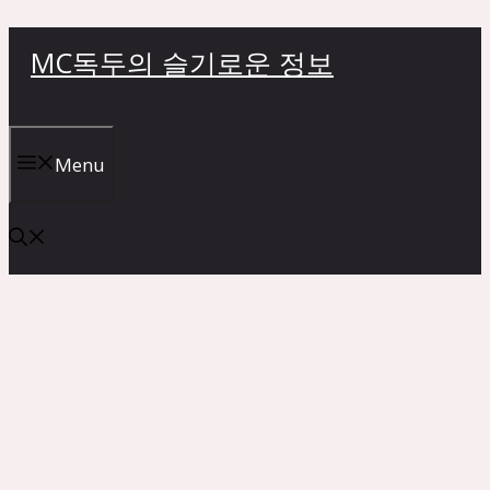
컨
MC독두의 슬기로운 정보
텐
츠
로
건
Menu
너
뛰
기