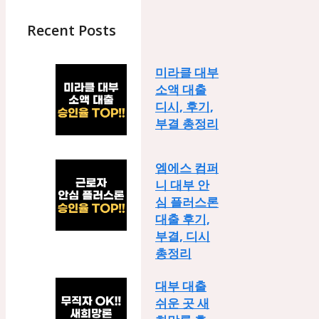
Recent Posts
미라클 대부
소액 대출
디시, 후기,
부결 총정리
엠에스 컴퍼
니 대부 안
심 플러스론
대출 후기,
부결, 디시
총정리
대부 대출
쉬운 곳 새