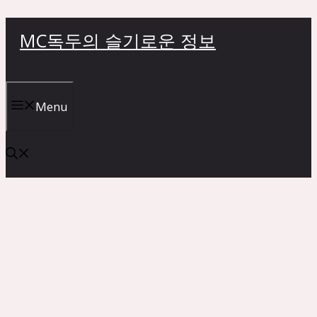
컨
MC독두의 슬기로운 정보
텐
츠
로
건
Menu
너
뛰
기