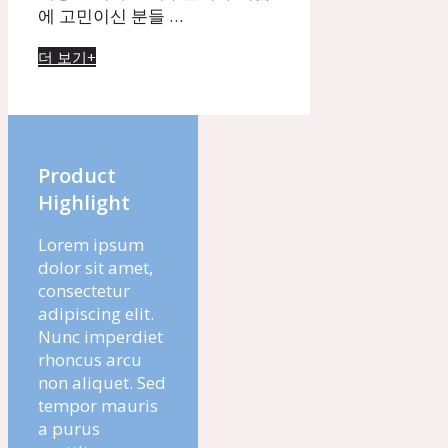
에 고민이신 분들 …
더 보기+
Product
Highlight
Lorem ipsum
dolor sit amet,
consectetur
adipiscing elit.
Nunc imperdiet
rhoncus arcu
non aliquet. Sed
tempor mauris
a purus