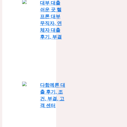
대부 대출
쉬운 곳 헬
프론 대부
무직자, 연
체자 대출
후기, 부결
다함께론 대
출 후기, 조
건, 부결, 고
객 센터