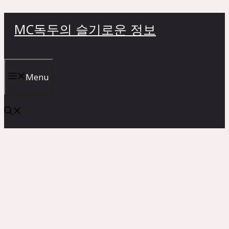
컨
MC독두의 슬기로운 정보
텐
츠
로
건
Menu
너
뛰
기