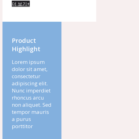
더 보기+
Product
Highlight
Lorem ipsum
dolor sit amet,
consectetur
adipiscing elit.
Nunc imperdiet
rhoncus arcu
non aliquet. Sed
tempor mauris
a purus
porttitor