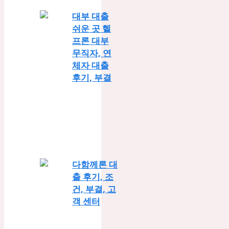
대부 대출
쉬운 곳 헬
프론 대부
무직자, 연
체자 대출
후기, 부결
다함께론 대
출 후기, 조
건, 부결, 고
객 센터