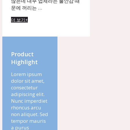
많은데 대부 업체라는 불안감 때
문에 꺼리는 …
더 보기+
Product
Highlight
Lorem ipsum
dolor sit amet,
consectetur
adipiscing elit.
Nunc imperdiet
rhoncus arcu
non aliquet. Sed
tempor mauris
a purus