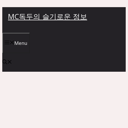
컨
MC독두의 슬기로운 정보
텐
츠
로
건
Menu
너
뛰
기