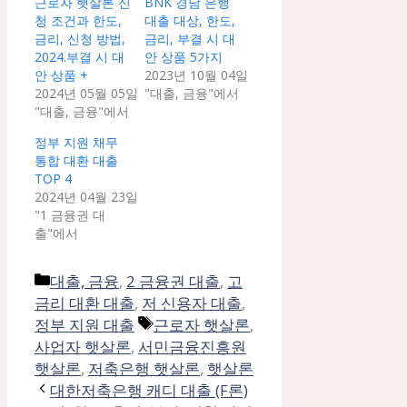
근로자 햇살론 신
BNK 경남 은행
청 조건과 한도,
대출 대상, 한도,
금리, 신청 방법,
금리, 부결 시 대
2024.부결 시 대
안 상품 5가지
안 상품 +
2023년 10월 04일
2024년 05월 05일
"대출, 금융"에서
"대출, 금융"에서
정부 지원 채무
통합 대환 대출
TOP 4
2024년 04월 23일
"1 금융권 대
출"에서
카
대출, 금융
,
2 금융권 대출
,
고
테
금리 대환 대출
,
저 신용자 대출
,
고
태
정부 지원 대출
근로자 햇살론
,
리
그
사업자 햇살론
,
서민금융진흥원
햇살론
,
저축은행 햇살론
,
햇살론
대한저축은행 캐디 대출 (F론)