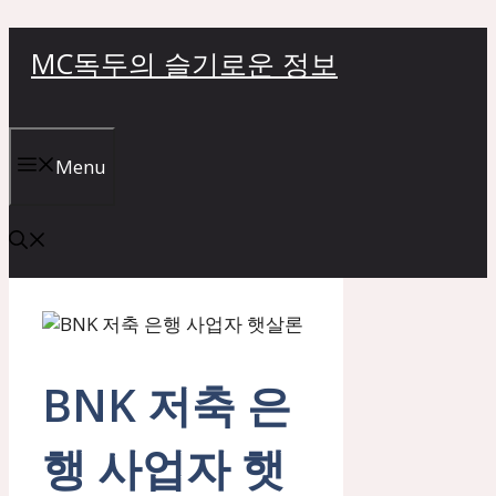
컨
MC독두의 슬기로운 정보
텐
츠
로
건
Menu
너
뛰
기
BNK 저축 은
행 사업자 햇