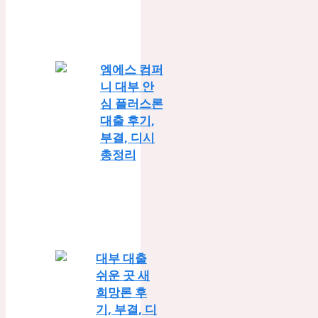
엠에스 컴퍼
니 대부 안
심 플러스론
대출 후기,
부결, 디시
총정리
대부 대출
쉬운 곳 새
희망론 후
기, 부결, 디