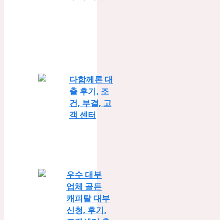
다함께론 대
출 후기, 조
건, 부결, 고
객 센터
우수 대부
업체 골든
캐피탈 대부
신청, 후기,