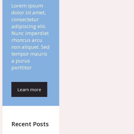
Lorem ipsum
dolor sit amet,
consectetur
adipiscing elit.
Nunc imperdiet
rhoncus arcu
non aliquet. Sed
tempor mauris
a purus
porttitor
Learn more
Recent Posts