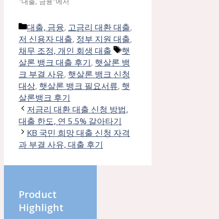
"대출, 금융"에서
카
대출, 금융
,
고금리 대환 대출
,
테
저 신용자 대출
,
정부 지원 대출
,
고
태
채무 조정, 개인 회생 대출
햇
리
그
살론 뱅크 대출 후기
,
햇살론 뱅
크 부결 사유
,
햇살론 뱅크 신청
대상
,
햇살론 뱅크 필요서류
,
햇
살론뱅크 후기
저금리 대환 대출 신청 방법,
대출 한도, 연 5.5% 갈아타기
KB 국민 희망 대출 신청 자격
과 부결 사유, 대출 후기
Product
Highlight