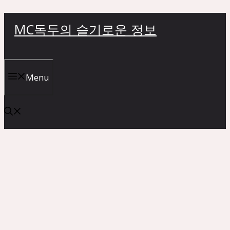
컨
MC독두의 슬기로운 정보
텐
츠
로
건
Menu
너
뛰
기