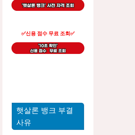
✅신용 점수 무료 조회✅
햇살론 뱅크 부결
사유