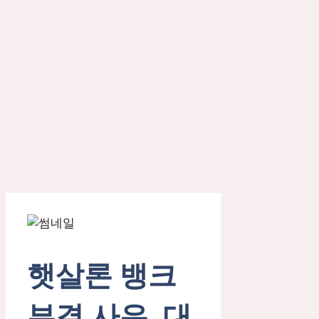
햇살론 뱅크
부결 사유, 대