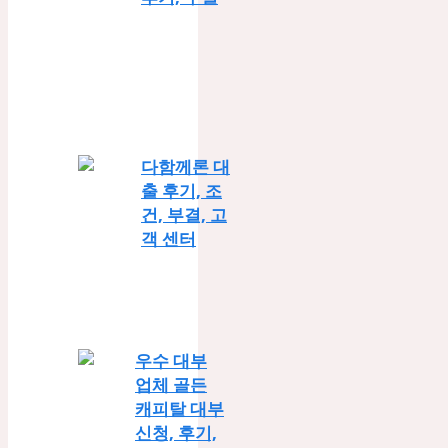
다함께론 대
출 후기, 조
건, 부결, 고
객 센터
우수 대부
업체 골든
캐피탈 대부
신청, 후기,