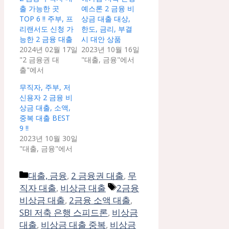
출 가능한 곳
예스론 2 금융 비
TOP 6 !! 주부, 프
상금 대출 대상,
리랜서도 신청 가
한도, 금리, 부결
능한 2 금융 대출
시 대안 상품
2024년 02월 17일
2023년 10월 16일
"2 금융권 대
"대출, 금융"에서
출"에서
무직자, 주부, 저
신용자 2 금융 비
상금 대출, 소액,
중복 대출 BEST
9 !!
2023년 10월 30일
"대출, 금융"에서
카
대출, 금융
,
2 금융권 대출
,
무
테
태
직자 대출
,
비상금 대출
2금융
고
그
비상금 대출
,
2금융 소액 대출
,
리
SBI 저축 은행 스피드론
,
비상금
대출
,
비상금 대출 중복
,
비상금