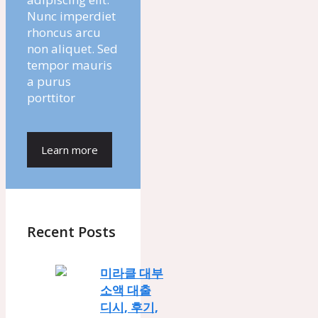
Nunc imperdiet
rhoncus arcu
non aliquet. Sed
tempor mauris
a purus
porttitor
Learn more
Recent Posts
미라클 대부
소액 대출
디시, 후기,