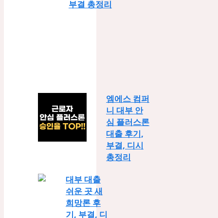
부결 총정리
엠에스 컴퍼
니 대부 안
심 플러스론
대출 후기,
부결, 디시
총정리
대부 대출
쉬운 곳 새
희망론 후
기, 부결, 디