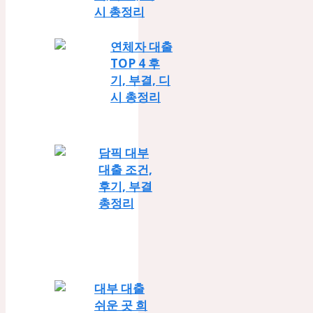
시 총정리
연체자 대출
TOP 4 후
기, 부결, 디
시 총정리
담픽 대부
대출 조건,
후기, 부결
총정리
대부 대출
쉬운 곳 희