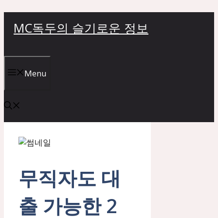
컨
MC독두의 슬기로운 정보
텐
츠
로
건
Menu
너
뛰
기
무직자도 대
출 가능한 2