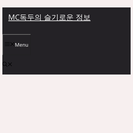
컨
MC독두의 슬기로운 정보
텐
츠
로
건
Menu
너
뛰
기