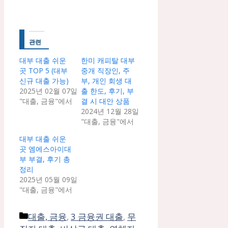
관련
대부 대출 쉬운
한미 캐피탈 대부
곳 TOP 5 (대부
중개 직장인, 주
신규 대출 가능)
부, 개인 회생 대
2025년 02월 07일
출 한도, 후기, 부
"대출, 금융"에서
결 시 대안 상품
2024년 12월 28일
"대출, 금융"에서
대부 대출 쉬운
곳 엠에스아이대
부 부결, 후기 총
정리
2025년 05월 09일
"대출, 금융"에서
카
대출, 금융
,
3 금융권 대출
,
무