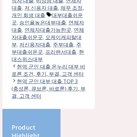
테
직자 대출
,
비상금 대출
,
연체자
고
대출
,
저 신용자 대출
,
채무 조정,
리
태
개인 회생 대출
대부대출쉬운
그
곳
,
승인율높은대부대출
,
연체자
대출
,
연체자대출가능한곳
,
연체
자대출쉬운곳
,
오케이캐피탈대
부
,
저신용자대출
,
주부대출
,
주
부대출쉬운곳
,
프리랜서대출
,
현
대스위스대부
현역 군인 대출 온누리 대부 바
로론 조건, 후기, 부결, 고객 센터
현역 군인 대부 대출 TOP 3
(충성론, 큐브론, 바로론) 후기, 부
결, 고객 센터
Product
Highlight