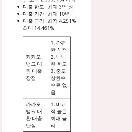
대출 한도 : 최대 3억 원
대출 기간 : 최대 10년
대출 금리 : 최저 4.251% ~
최대 14.461%
1. 간편
한 신청
카카오
2. 넉넉
뱅크 대
한 한도
환 대출
3. 중도
장점
상환수
수료 없
음
카카오
1. 비교
뱅크 대
적 높은
환 대출
최대 금
단점
리