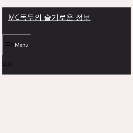
컨
MC독두의 슬기로운 정보
텐
츠
로
건
Menu
너
뛰
기