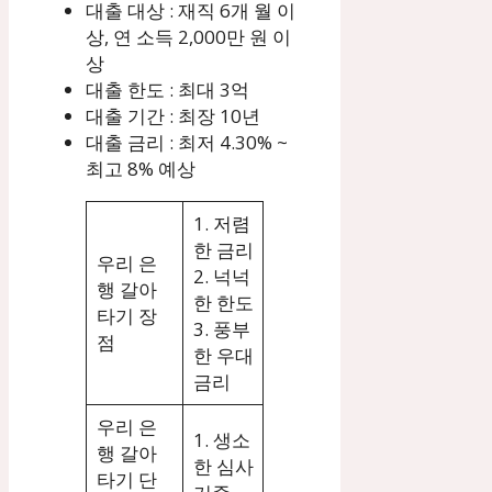
대출 대상 : 재직 6개 월 이
상, 연 소득 2,000만 원 이
상
대출 한도 : 최대 3억
대출 기간 : 최장 10년
대출 금리 : 최저 4.30% ~
최고 8% 예상
1. 저렴
한 금리
우리 은
2. 넉넉
행 갈아
한 한도
타기 장
3. 풍부
점
한 우대
금리
우리 은
1. 생소
행 갈아
한 심사
타기 단