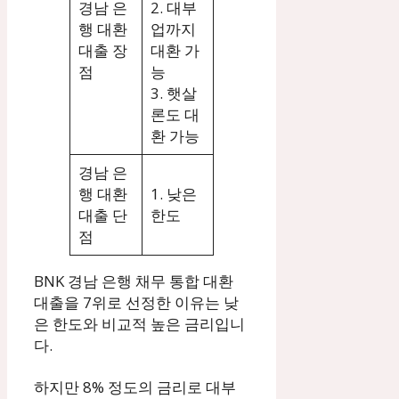
경남 은
2. 대부
행 대환
업까지
대출 장
대환 가
점
능
3. 햇살
론도 대
환 가능
경남 은
행 대환
1. 낮은
대출 단
한도
점
BNK 경남 은행 채무 통합 대환
대출을 7위로 선정한 이유는 낮
은 한도와 비교적 높은 금리입니
다.
하지만 8% 정도의 금리로 대부