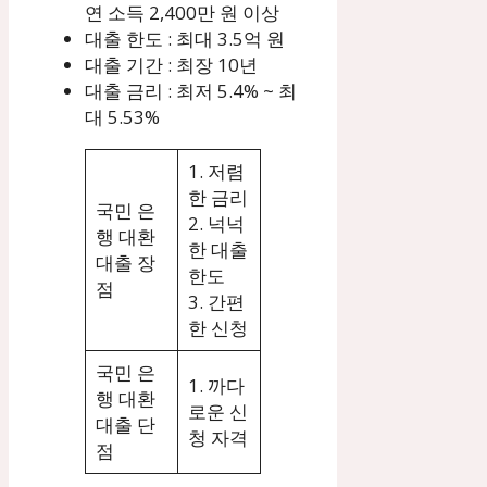
연 소득 2,400만 원 이상
대출 한도 : 최대 3.5억 원
대출 기간 : 최장 10년
대출 금리 : 최저 5.4% ~ 최
대 5.53%
1. 저렴
한 금리
국민 은
2. 넉넉
행 대환
한 대출
대출 장
한도
점
3. 간편
한 신청
국민 은
1. 까다
행 대환
로운 신
대출 단
청 자격
점