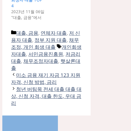
4
2023년 11월 06일
"대출, 금융"에서
카
대출, 금융
,
연체자 대출
,
저 신
테
용자 대출
,
정부 지원 대출
,
채무
고
태
조정, 개인 회생 대출
개인회생
리
그
자대출
,
서민금융진흥원
,
저금리
대출
,
채무조정자대출
,
햇살론대
출
미소 금융 재기 자금 123 지원
자격, 신청 방법, 금리
청년 버팀목 전세 대출 대출 대
상, 신청 자격, 대출 한도, 우대 금
리