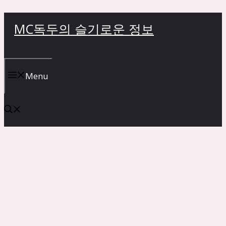
컨
MC독두의 슬기로운 정보
텐
츠
로
건
Menu
너
뛰
기