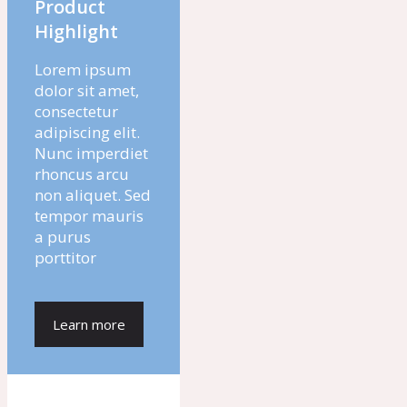
Product
Highlight
Lorem ipsum
dolor sit amet,
consectetur
adipiscing elit.
Nunc imperdiet
rhoncus arcu
non aliquet. Sed
tempor mauris
a purus
porttitor
Learn more