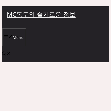
컨
MC독두의 슬기로운 정보
텐
츠
로
건
Menu
너
뛰
기