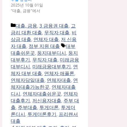
2025년 10월 01일
"대출, 금융"에서
카
대출, 금융
,
3 금융권 대출
,
고
테
금리 대환 대출
,
무직자 대출
,
비
고
상금 대출
,
연체자 대출
,
저 신용
리
태
자 대출
,
정부 지원 대출
대부
그
대출쉬운곳
,
둥지대부디시
,
둥지
대부후기
,
무직자 대출
,
미래금융
대부디시
,
미래금융대부후기
,
연
체자 대부 대출
,
연체자 애플론
,
연체자당일대출
,
연체자대출
,
연
체자대출가능한곳
,
연체자대출
디시
,
연체자대출쉬운곳
,
연체자
대출후기
,
저신용자대출
,
주부 대
출
,
주부대출
,
투게더론
,
투게더
론디시
,
투게더론후기
,
프리랜서
대출