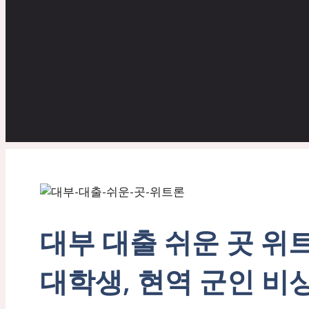
대부 대출 쉬운 곳 위트
대학생, 현역 군인 비