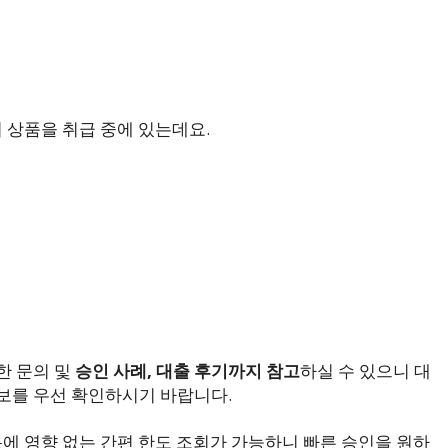
의 상품을 취급 중에 있는데요.
한 문의 및
승인 사례, 대출 후기까지 참고
하실 수 있으니 대
보를 우선 확인하시기 바랍니다.
용에 영향 없는 간편 한도 조회가 가능하니 빠른 승인을 원하