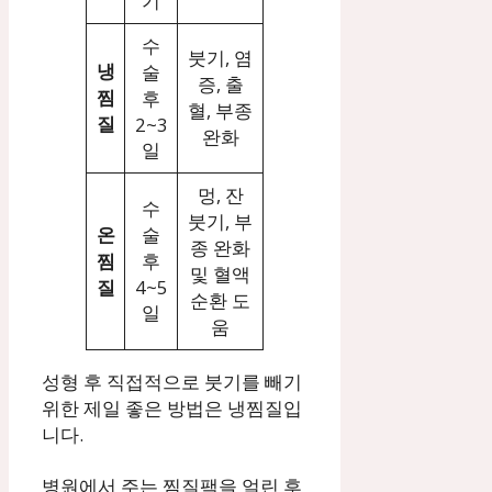
기
수
붓기, 염
냉
술
증, 출
찜
후
혈, 부종
질
2~3
완화
일
멍, 잔
수
붓기, 부
온
술
종 완화
찜
후
및 혈액
질
4~5
순환 도
일
움
성형 후 직접적으로 붓기를 빼기
위한 제일 좋은 방법은 냉찜질입
니다.
병원에서 주는 찜질팩을 얼린 후