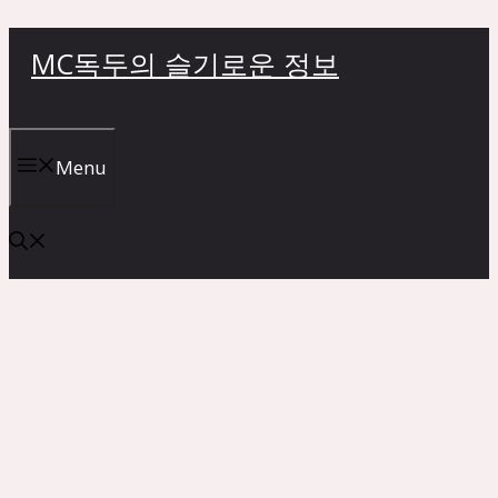
컨
MC독두의 슬기로운 정보
텐
츠
로
건
Menu
너
뛰
기